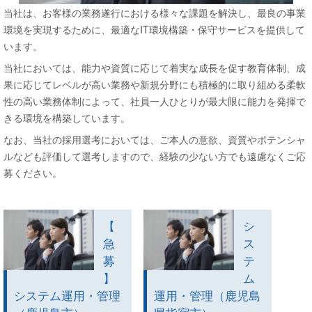
当社は、お客様の業務遂行における様々な課題を解決し、最良の事業
環境を実現するために、最適なIT環境構築・保守サービスを提供して
います。
当社においては、能力や資質に応じて着実な成長を促す教育体制、成
果に応じてレベルが高い業務や新規分野にも積極的に取り組める柔軟
性の高い業務体制によって、社員一人ひとりが最大限に能力を発揮で
きる環境を構築しています。
なお、当社の採用選考においては、ご本人の意欲、資質やポテンシャ
ルなども評価して選考しますので、経験の少ない方でも遠慮なくご応
募ください。
【
シ
急
ス
募
テ
】
ム
システム運用・管理
運用・管理（鹿児島