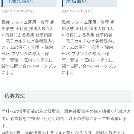
（鹿児島市）
県指宿市）
投稿: 2025年12月25日
投稿: 2025年12月1日
職種 システム運用・管理 雇
職種 システム運用・管理 雇
用形態 正社員 採用人数 1人
用形態 正社員 採用人数 1人
※ 増員による募集 仕事内容
※ 増員による募集 仕事内容
・電子カルテなど各種院内シ
・電子カルテなど各種院内シ
ステムの保守・管理 ・院内
ステムの保守・管理 ・院内
PCやプリンタの導入・保
PCやプリンタの導入・保
守・管理 ・院内システムに
守・管理 ・院内システムに
関する問い合わせやトラブル
関する問い合わせやトラブル
に […]
に […]
応募方法
当社への採用応募の為に履歴書、職務経歴書等の個人情報が記載され
ている書類をご郵送いただく場合、以下の手順に沿って郵送願いま
す。
※郵送の際、未配達等のトラブルが気になる方は、記録の残る方法